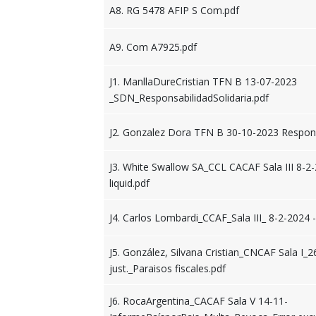
A8. RG 5478 AFIP S Com.pdf
A9. Com A7925.pdf
J1. ManllaDureCristian TFN B 13-07-2023
_SDN_ResponsabilidadSolidaria.pdf
J2. Gonzalez Dora TFN B 30-10-2023 Responsa
J3. White Swallow SA_CCL CACAF Sala III 8-2-20
liquid.pdf
J4. Carlos Lombardi_CCAF_Sala III_ 8-2-2024
J5. González, Silvana Cristian_CNCAF Sala I_2
just._Paraisos fiscales.pdf
J6. RocaArgentina_CACAF Sala V 14-11-