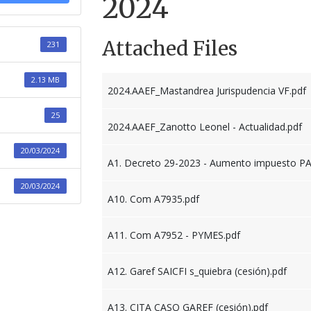
2024
Attached Files
231
2.13 MB
2024.AAEF_Mastandrea Jurispudencia VF.pdf
25
2024.AAEF_Zanotto Leonel - Actualidad.pdf
20/03/2024
A1. Decreto 29-2023 - Aumento impuesto PA
20/03/2024
A10. Com A7935.pdf
A11. Com A7952 - PYMES.pdf
A12. Garef SAICFI s_quiebra (cesión).pdf
A13. CITA CASO GAREF (cesión).pdf