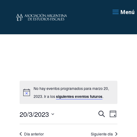
Menú
No hay eventos programados para marzo 20,
2023. Ir a los
siguientes eventos futuros
.
Navegación
Navegac
20/3/2023
Día
de
de
Buscar
Seleccionar
vistas
búsqueda
de
fecha.
y
Día anterior
Siguiente día
Evento