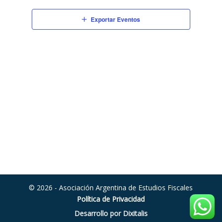
vistas
de
Exportar Eventos
Eventos
© 2026 - Asociación Argentina de Estudios Fiscales
Política de Privacidad
Desarrollo por Dixitalis