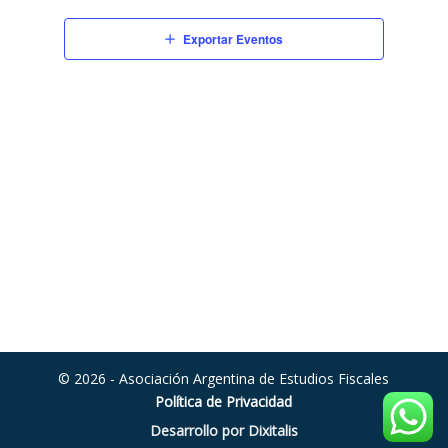
vistas
de
Exportar Eventos
Eventos
© 2026 - Asociación Argentina de Estudios Fiscales
Política de Privacidad
Desarrollo por Dixitalis