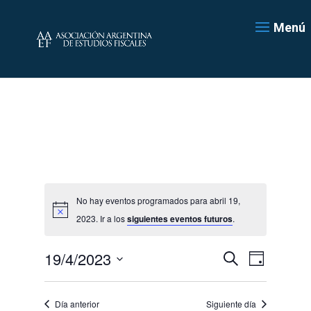
Menú
No hay eventos programados para abril 19,
2023. Ir a los
siguientes eventos futuros
.
Navegación
Navegac
19/4/2023
Día
de
de
Buscar
Seleccionar
vistas
búsqueda
de
fecha.
y
Día anterior
Siguiente día
Evento