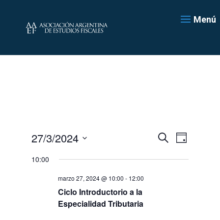
Menú
Navegación
Navegac
27/3/2024
Día
de
de
Buscar
Seleccionar
vistas
búsqueda
10:00
de
fecha.
y
Evento
marzo 27, 2024 @ 10:00
-
12:00
vistas
de
Ciclo Introductorio a la
Eventos
Especialidad Tributaria