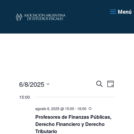
Menú
Navegación
Navegac
6/8/2025
Día
de
de
Buscar
Seleccionar
vistas
búsqueda
15:00
de
fecha.
y
Evento
agosto 6, 2025 @ 15:00
-
16:00
vistas
de
Profesores de Finanzas Públicas,
Eventos
Derecho Financiero y Derecho
Tributario