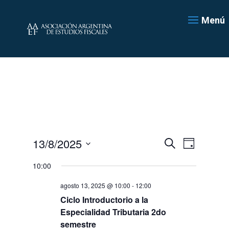
Menú
Navegación
Navegac
13/8/2025
Día
de
de
Buscar
Seleccionar
vistas
búsqueda
10:00
de
fecha.
y
Evento
agosto 13, 2025 @ 10:00
-
12:00
vistas
de
Ciclo Introductorio a la
Eventos
Especialidad Tributaria 2do
semestre