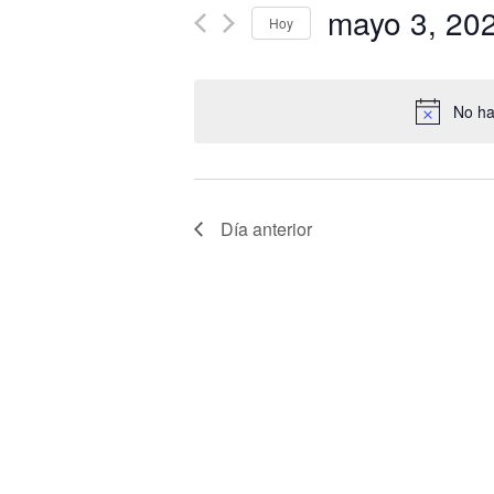
vistas
mayo 3, 20
Busca
Hoy
de
Eventos
Eventos
Seleccionar
para
fecha.
la
No ha
palabra
clave.
Día anterior