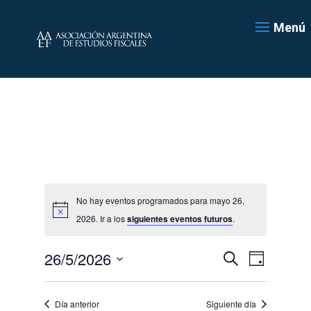
Menú
No hay eventos programados para mayo 26,
2026. Ir a los
siguientes eventos futuros
.
Navegación
Navegac
26/5/2026
Día
de
de
Buscar
Seleccionar
vistas
búsqueda
de
fecha.
y
Día anterior
Siguiente día
Evento