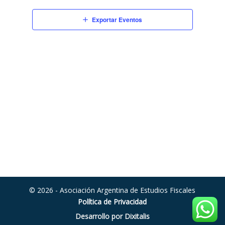
vistas
de
Exportar Eventos
Eventos
© 2026 - Asociación Argentina de Estudios Fiscales
Política de Privacidad
Desarrollo por Dixitalis