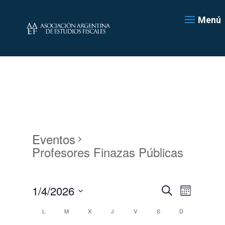
Menú
Eventos
Profesores Finazas Públicas
Navegación
Navegac
1/4/2026
Mes
de
de
Buscar
Seleccionar
vistas
búsqueda
Calendario
L
M
X
J
V
S
D
de
fecha.
y
de