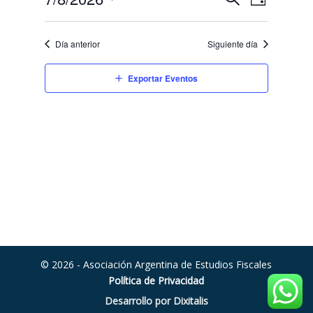
Día
de
de
Buscar
Seleccionar
vistas
búsqueda
de
fecha.
y
Día anterior
Siguiente día
Evento
vistas
de
Exportar Eventos
Eventos
© 2026 - Asociación Argentina de Estudios Fiscales
Política de Privacidad
Desarrollo por Dixitalis