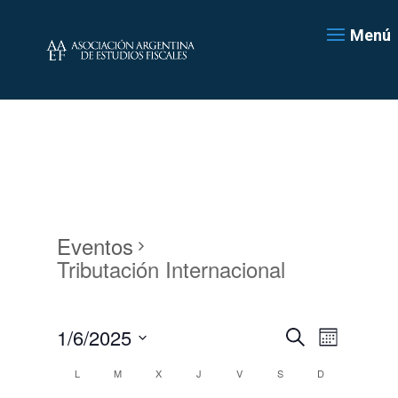
Menú
Eventos
Tributación Internacional
Navegación
Navegac
1/6/2025
Mes
de
de
Buscar
Seleccionar
vistas
búsqueda
Calendario
L
M
X
J
V
S
D
de
fecha.
y
de