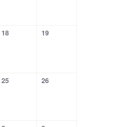
0
0
18
19
eventos,
eventos,
0
0
25
26
eventos,
eventos,