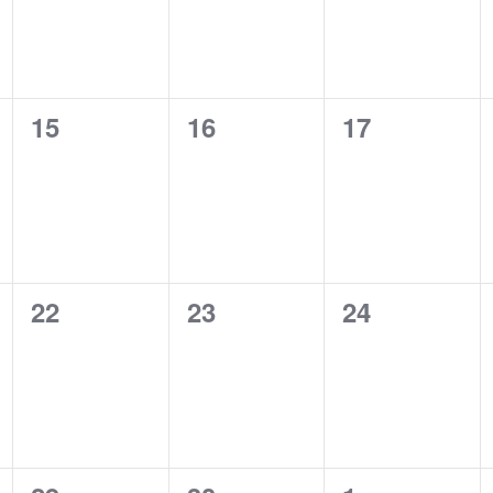
0
0
0
15
16
17
eventos,
eventos,
eventos,
0
0
0
22
23
24
eventos,
eventos,
eventos,