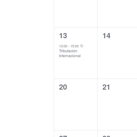
1
0
13
14
evento,
eventos,
13:00
-
15:00
Tributación
Internacional
0
0
20
21
eventos,
eventos,