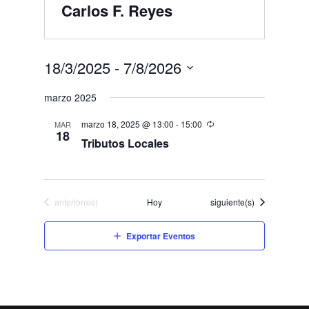
Carlos F. Reyes
18/3/2025
 - 
7/8/2026
Seleccionar
marzo 2025
fecha.
marzo 18, 2025 @ 13:00
-
15:00
MAR
18
Tributos Locales
Eventos
Eventos
anterior(es)
Hoy
siguiente(s)
Exportar Eventos