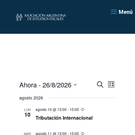
Menú
Navegación
Navegac
Ahora
 - 
26/8/2026
Lista
de
de
Buscar
Seleccionar
vistas
búsqueda
agosto 2026
de
fecha.
y
Evento
agosto 10 @ 13:00
-
15:00
LUN
vistas
10
de
Tributación Internacional
Eventos
agosto 11 @ 13:00
-
15:00
MAR