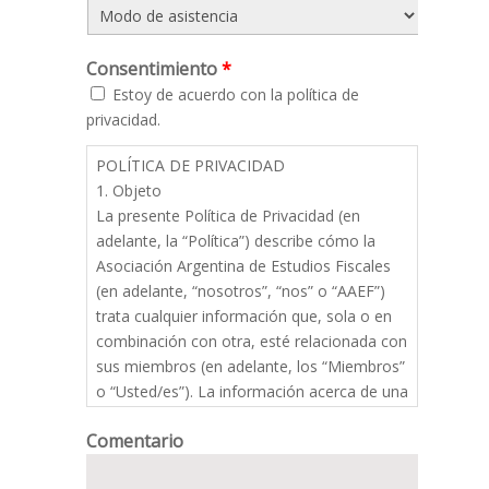
Consentimiento
*
Estoy de acuerdo con la política de
privacidad.
POLÍTICA DE PRIVACIDAD
1. Objeto
La presente Política de Privacidad (en
adelante, la “Política”) describe cómo la
Asociación Argentina de Estudios Fiscales
(en adelante, “nosotros”, “nos” o “AAEF”)
trata cualquier información que, sola o en
combinación con otra, esté relacionada con
sus miembros (en adelante, los “Miembros”
o “Usted/es”). La información acerca de una
persona identificada o identificable es
Comentario
considerada un dato personal (en adelante,
los “Datos Personales”).