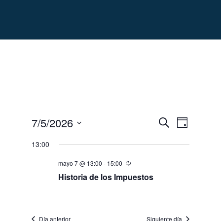
Navegación
Navegac
7/5/2026
Día
de
de
Buscar
Seleccionar
vistas
búsqueda
13:00
de
fecha.
y
Evento
mayo 7 @ 13:00
-
15:00
vistas
de
Historia de los Impuestos
Eventos
Día anterior
Siguiente día