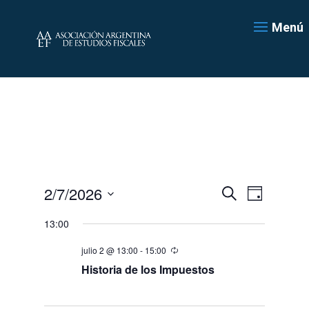
Menú
Navegación
Navegac
2/7/2026
Día
de
de
Buscar
Seleccionar
vistas
búsqueda
13:00
de
fecha.
y
Evento
julio 2 @ 13:00
-
15:00
vistas
de
Historia de los Impuestos
Eventos