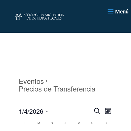
Menú
Eventos
Precios de Transferencia
Navegación
Navegac
1/4/2026
Mes
de
de
Buscar
Seleccionar
vistas
búsqueda
Calendario
L
M
X
J
V
S
D
de
fecha.
y
de