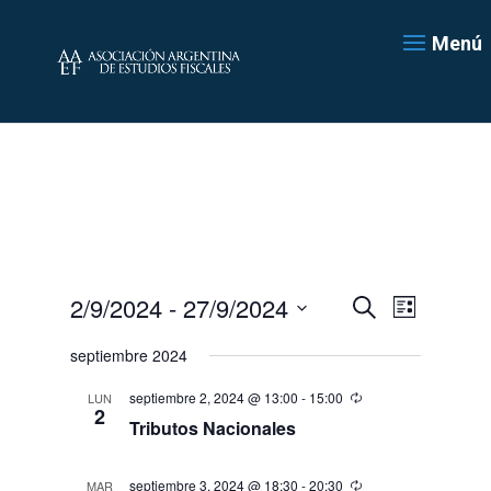
Menú
Navegación
Navegac
2/9/2024
 - 
27/9/2024
Lista
de
de
Buscar
Seleccionar
vistas
búsqueda
septiembre 2024
de
fecha.
y
Evento
septiembre 2, 2024 @ 13:00
-
15:00
LUN
vistas
2
de
Tributos Nacionales
Eventos
septiembre 3, 2024 @ 18:30
-
20:30
MAR