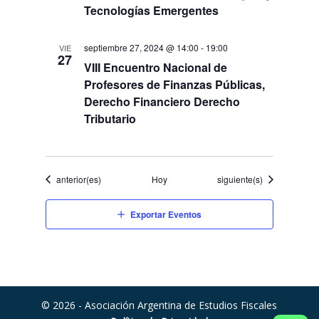
Tecnologías Emergentes
septiembre 27, 2024 @ 14:00
-
19:00
VIE
27
VIII Encuentro Nacional de
Profesores de Finanzas Públicas,
Derecho Financiero Derecho
Tributario
Eventos
Eventos
anterior(es)
Hoy
siguiente(s)
Exportar Eventos
© 2026 - Asociación Argentina de Estudios Fiscales