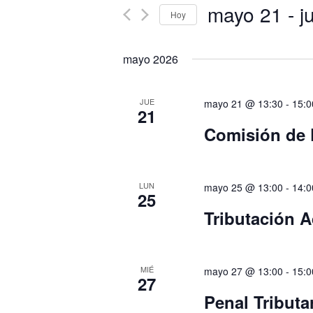
vistas
mayo 21
 - 
j
Busca
Hoy
de
Eventos
Eventos
Seleccionar
para
fecha.
mayo 2026
la
palabra
clave.
JUE
mayo 21 @ 13:30
-
15:0
21
Comisión de 
LUN
mayo 25 @ 13:00
-
14:0
25
Tributación 
MIÉ
mayo 27 @ 13:00
-
15:0
27
Penal Tributa