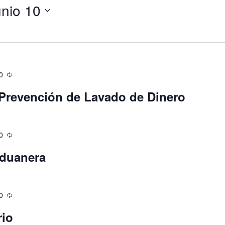
unio 10
0
Prevención de Lavado de Dinero
0
Aduanera
0
rio