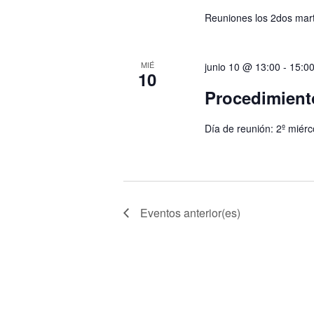
Reuniones los 2dos mart
MIÉ
junio 10 @ 13:00
-
15:0
10
Procedimient
Día de reunión: 2º miérc
Eventos
anterior(es)