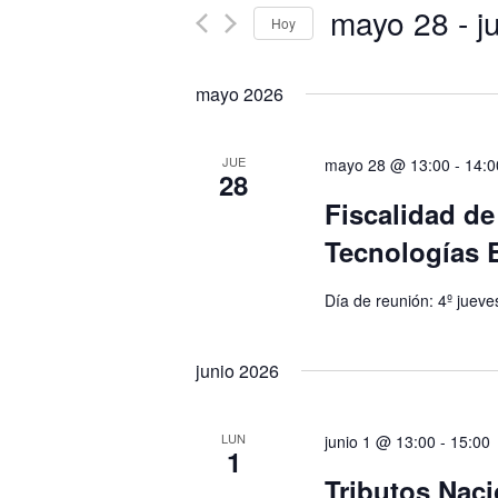
vistas
mayo 28
 - 
j
Busca
Hoy
de
Eventos
Eventos
Seleccionar
para
fecha.
mayo 2026
la
palabra
clave.
JUE
mayo 28 @ 13:00
-
14:0
28
Fiscalidad de
Tecnologías 
Día de reunión: 4º juev
junio 2026
LUN
junio 1 @ 13:00
-
15:00
1
Tributos Naci