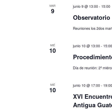
MAR
junio 9 @ 13:00
-
15:00
9
Observatorio d
Reuniones los 2dos mart
MIÉ
junio 10 @ 13:00
-
15:0
10
Procedimient
Día de reunión: 2º miérc
MIÉ
junio 10 @ 17:00
-
19:0
10
XVI Encuentr
Antigua Guat