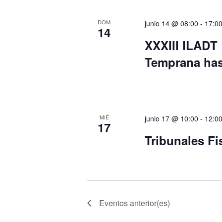
DOM
junio 14 @ 08:00
-
17:0
14
XXXIII ILADT 
Temprana hast
MIÉ
junio 17 @ 10:00
-
12:0
17
Tribunales Fi
Eventos
anterior(es)